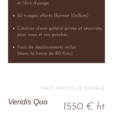
et libre d’usage
20 tirages offerts (format 10x15cm)
Création d’une galerie privée et sécurisée,
pour vous et vos proches
Frais de déplacements inclus
(dans la limite de 80 Kms)
TARIFS PHOTOS DE MARIAGE
Veridis Quo
1550 € ht